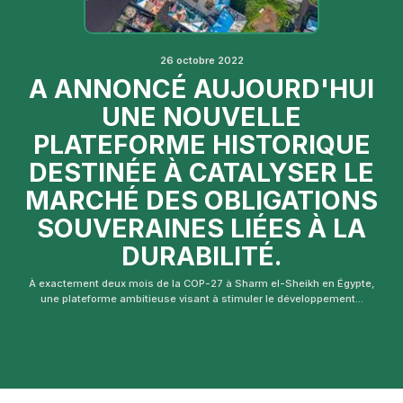
26 octobre 2022
A ANNONCÉ AUJOURD'HUI
UNE NOUVELLE
PLATEFORME HISTORIQUE
DESTINÉE À CATALYSER LE
MARCHÉ DES OBLIGATIONS
SOUVERAINES LIÉES À LA
DURABILITÉ.
À exactement deux mois de la COP-27 à Sharm el-Sheikh en Égypte,
une plateforme ambitieuse visant à stimuler le développement...