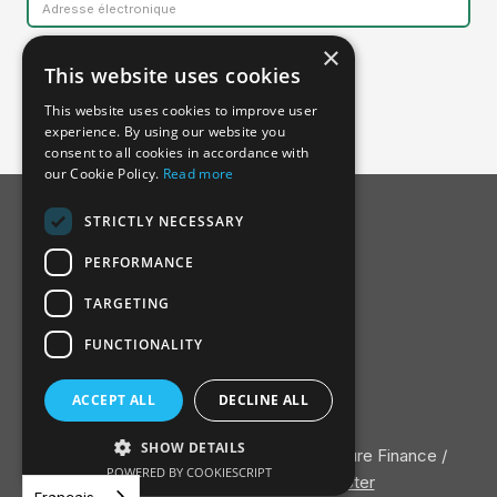
×
This website uses cookies
This website uses cookies to improve user
experience. By using our website you
consent to all cookies in accordance with
our Cookie Policy.
Read more
STRICTLY NECESSARY
PERFORMANCE
TARGETING
FUNCTIONALITY
À propos du SSDH
ACCEPT ALL
DECLINE ALL
Conseil consultatif
Contactez
SHOW DETAILS
Politique de confidentialité
/ ©2022 Nature Finance /
POWERED BY COOKIESCRIPT
Conçu et développé par
Adopter
Français