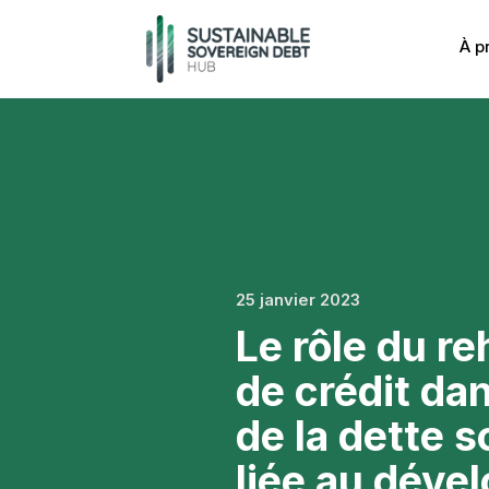
À p
25 janvier 2023
Le rôle du r
de crédit da
de la dette 
liée au dév