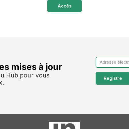
Accès
es mises à jour
n du Hub pour vous
x.