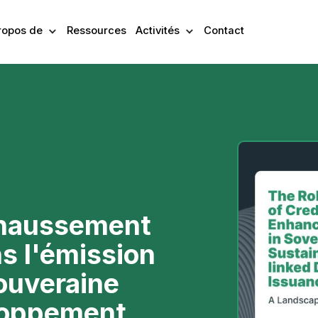
ropos de
Ressources
Activités
Contact
ehaussement
ns l'émission
souveraine
eloppement