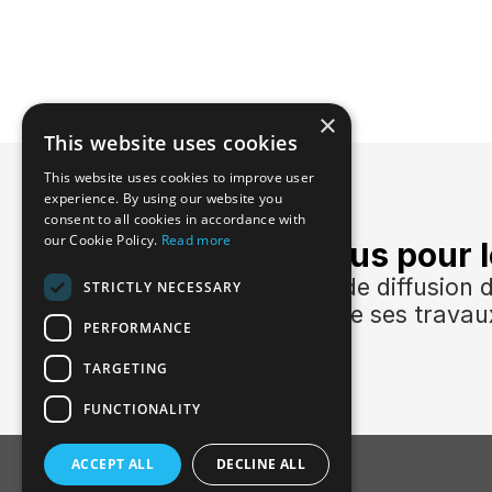
×
This website uses cookies
This website uses cookies to improve user
experience. By using our website you
consent to all cookies in accordance with
our Cookie Policy.
Read more
Inscrivez-vous pour l
Rejoignez la liste de diffusio
STRICTLY NECESSARY
tenir au courant de ses travau
PERFORMANCE
TARGETING
FUNCTIONALITY
ACCEPT ALL
DECLINE ALL